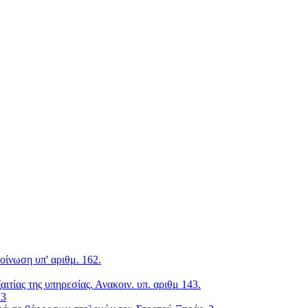
ίνωση υπ' αριθμ. 162.
ιτίας της υπηρεσίας. Ανακοιν. υπ. αριθμ 143.
23