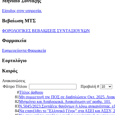
Μηνιαίο Σύνταξης
Είσοδος στην υπηρεσία.
Βεβαίωση ΜΤΣ
ΦΟΡΟΛΟΓΙΚΕΣ ΒΕΒΑΙΩΣΕΙΣ ΣΥΝΤΑΞΙΟΥΧΩΝ
Φαρμακεία
Εφημερεύοντα Φαρμακεία
Εορτολόγιο
Καιρός
Ανακοινώσεις
Φίλτρο Τίτλου
Προβολή #
#
Τίτλος άρθρου
81
Μη συμμετοχή της ΠΟΣ σε διαδηλώσεις Οκτ. 2025. Ανακο
82
Μνημόνιο και Αναδρομικά. Ανακοίνωση υπ' αριθμ. 101.
83
Ν.5045/2023.Συντάξεις θανόντων ή λόγω ανικανότητας, εξα
84
Να επανέλθει το "Ελληνικό Γένος" στα ΑΣΕΙ και ΑΣΣΥ, 