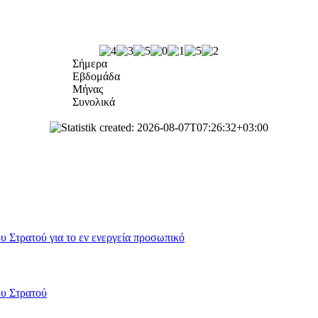
Σήμερα
Εβδομάδα
Μήνας
Συνολικά
 Στρατού για το εν ενεργεία προσωπικό
ου Στρατού